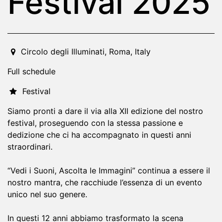
Festival 2025
2025-09-18T20:00:00.000Z
|
2025-09-21T04:00:00.000
Circolo degli Illuminati
,
Roma,
Italy
Full schedule
Festival
Siamo pronti a dare il via alla XII edizione del nostro
festival, proseguendo con la stessa passione e
dedizione che ci ha accompagnato in questi anni
straordinari.
“Vedi i Suoni, Ascolta le Immagini” continua a essere il
nostro mantra, che racchiude l’essenza di un evento
unico nel suo genere.
In questi 12 anni abbiamo trasformato la scena