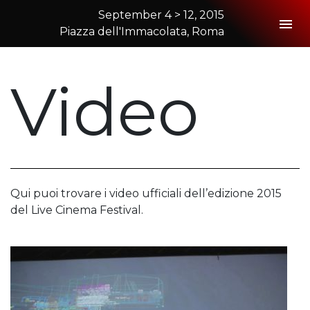
September 4 > 12, 2015
Togg
Piazza dell'Immacolata, Roma
2015 Rome
Video
Qui puoi trovare i video ufficiali dell’edizione 2015
del Live Cinema Festival.