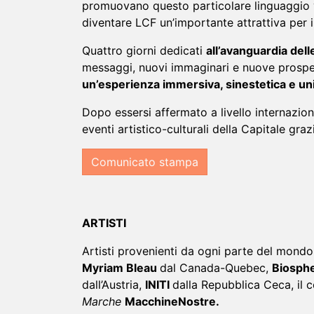
‌promuovano‌ ‌questo‌ ‌particolare‌ ‌linguaggio‌ ‌vi
‌diventare‌ ‌LCF ‌un’importante‌ ‌attrattiva‌ ‌per‌ ‌il‌
Quattro giorni dedicati
all’avanguardia del
messaggi, nuovi immaginari e nuove prospettive. Tutti
un’esperienza‌ ‌immersiva,‌ ‌sinestetica‌ ‌e‌ ‌unic
Dopo‌ ‌essersi‌ ‌affermato‌ ‌a‌ ‌livello‌ ‌internazional
‌eventi‌ ‌artistico-culturali‌ ‌della‌ ‌Capitale‌ ‌grazi
Comunicato stampa
ARTISTI
Artisti provenienti da ogni parte del mondo s
Myriam Bleau
dal Canada-Quebec,
Biosph
dall’Austria,
INITI
dalla Repubblica Ceca, il 
Marche
MacchineNostre.