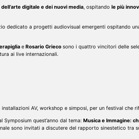
ell’arte digitale e dei nuovi media
, ospitando
le più inno
o dedicato a progetti audiovisual emergenti ospitando una sp
erapiglia
e
Rosario Grieco
sono i quattro vincitori delle sel
ura ai live internazionali.
nstallazioni AV, workshop e simposi, per un festival che rifl
al Symposium quest’anno dal tema:
Musica e Immagine: che
azionale sono invitati a discutere del rapporto sinestetico t