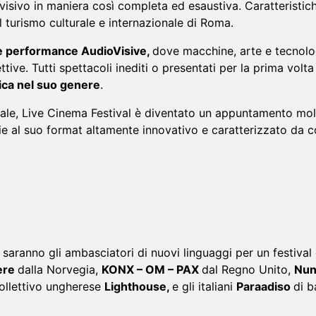
sivo‌ ‌in‌ ‌maniera‌ ‌così‌ completa‌ ‌ed‌ ‌esaustiva.‌‌ Caratteristic
 ‌turismo‌ ‌culturale‌ ‌e‌ ‌internazionale‌ ‌di‌ ‌Roma.‌
le performance AudioVisive,
dove macchine, arte e tecnolo
 spettacoli‌ ‌inediti‌ ‌o‌ ‌presentati‌ ‌per‌ ‌la‌ ‌prima‌ ‌volta‌ ‌in‌ ‌
a‌ ‌nel‌ ‌suo‌ ‌genere
.‌
e,‌ ‌‌Live‌ ‌Cinema‌ ‌Festival‌ ‌è‌ ‌diventato‌ ‌un‌ ‌appuntamento‌ ‌molto‌ 
e‌ ‌al‌ ‌suo‌ format‌ ‌altamente‌ ‌innovativo‌ ‌e‌ ‌caratterizzato‌ ‌da‌ ‌co
aranno gli ambasciatori di nuovi linguaggi per un festival ch
ere
dalla Norvegia,
KONX – OM – PAX
dal Regno Unito,
Nun
collettivo ungherese
Lighthouse,
e gli italiani
Paraadiso
di b