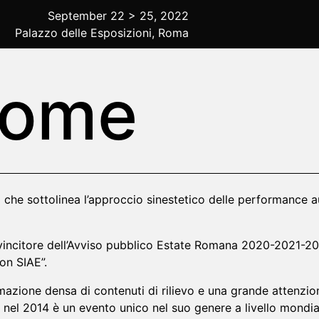
September 22 > 25, 2022
Palazzo delle Esposizioni, Roma
Rome
laim‌ ‌che‌ ‌sottolinea‌ ‌l’approccio‌ ‌sinestetico‌ ‌delle‌ ‌perform
vincitore dell’Avviso pubblico Estate Romana 2020-2021-20
on SIAE”.
 ‌densa‌ ‌di‌ ‌contenuti‌ ‌di‌ ‌rilievo ‌e‌ ‌una‌ ‌grande‌ ‌attenzione‌ ‌n
el‌ ‌2014‌ ‌è‌ ‌un‌ ‌evento‌ ‌unico‌ ‌nel‌ ‌suo‌ ‌genere‌ ‌a‌ ‌livello‌ ‌mondiale‌