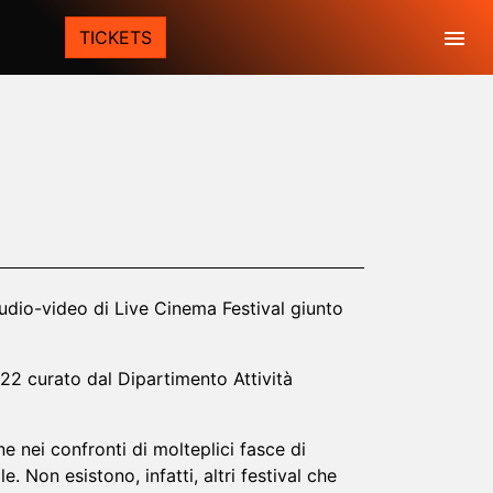
Togg
TICKETS
ance‌ ‌audio-video di Live Cinema Festival giunto
22 curato dal Dipartimento Attività
ei‌ ‌confronti‌ ‌di‌ ‌molteplici‌ ‌fasce‌ ‌di‌
. ‌‌N‌on‌ ‌esistono,‌ ‌infatti,‌ ‌altri‌ ‌festival‌ ‌che‌