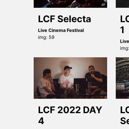
LCF Selecta
L
1
Live Cinema Festival
img: 59
Liv
img
LCF 2022 DAY
L
4
Se