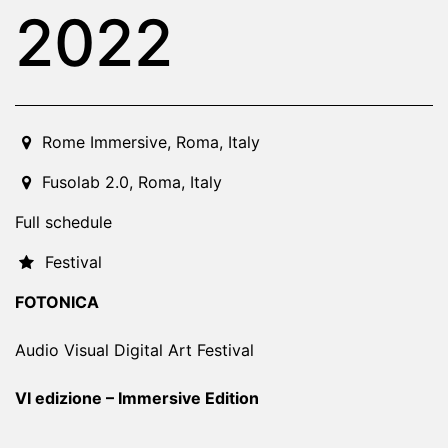
2022
2022-11-11T21:00:00.000Z
|
2022-11-19T21:00:00.000Z
Rome Immersive
,
Roma,
Italy
Fusolab 2.0
,
Roma,
Italy
Full schedule
Festival
FOTONICA
Audio Visual Digital Art Festival
VI edizione – Immersive Edition