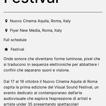
2024-10-17T21:00:00.000Z
|
2024-10-19T18:00:00.000Z
Nuovo Cinema Aquila
,
Roma,
Italy
Flyer New Media
,
Roma,
Italy
Full schedule
Festival
Onde sonore che diventano forme luminose, pixel che
si traducono in sequenze elettroniche per abbattere i
confini che separano suoni e visione.
Dal 17 al 19 ottobre il Nuovo Cinema Aquila di Roma
ospita la prima edizione del Visual Sound Festival, un
evento dedicato al contemporaneo dell’arte
audiovisuale che esplora l’espressione di artisti e
artiste under 35 presentando spettacolari