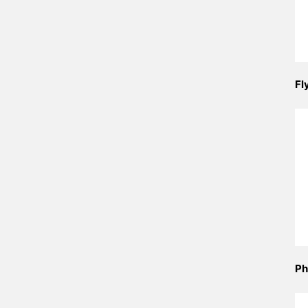
Fl
Ph