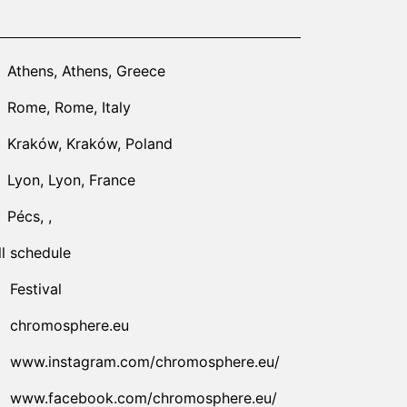
24-01-01T00:00:00.000Z
|
2025-06-30T23:59:00.000Z
Athens
,
Athens,
Greece
Rome
,
Rome,
Italy
Kraków
,
Kraków,
Poland
Lyon
,
Lyon,
France
Pécs
,
,
ll schedule
Festival
chromosphere.eu
www.instagram.com/chromosphere.eu/
www.facebook.com/chromosphere.eu/