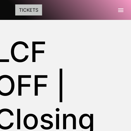
Togg
TICKETS
LCF
OFF |
Closing