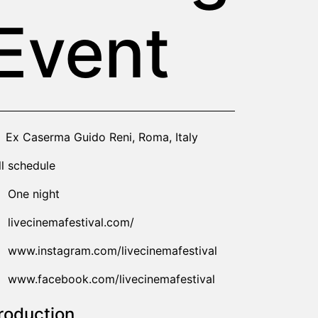
Event
19-09-28T20:00:00.000Z
|
2019-09-29T02:00:00.000Z
Ex Caserma Guido Reni
,
Roma,
Italy
ll schedule
One night
livecinemafestival.com/
www.instagram.com/livecinemafestival
www.facebook.com/livecinemafestival
roduction