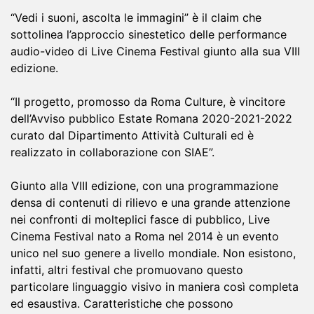
“Vedi‌ ‌i‌ ‌suoni,‌ ‌ascolta‌ ‌le‌ ‌immagini”‌ ‌è‌ ‌il‌ ‌claim‌ ‌che‌
‌sottolinea‌ ‌l’approccio‌ ‌sinestetico‌ ‌delle‌ ‌performance‌
‌audio-video di Live Cinema Festival giunto alla sua VIII
edizione.‌
“Il progetto, promosso da Roma Culture, è vincitore
dell’Avviso pubblico Estate Romana 2020-2021-2022
curato dal Dipartimento Attività Culturali ed è
realizzato in collaborazione con SIAE”.
Giunto‌ ‌alla‌ ‌‌VII‌I ‌edizione‌,‌ con ‌una‌ ‌programmazione‌
‌densa‌ ‌di‌ ‌contenuti‌ ‌di‌ ‌rilievo ‌e‌ ‌una‌ ‌grande‌ ‌attenzione‌
‌nei‌ ‌confronti‌ ‌di‌ ‌molteplici‌ ‌fasce‌ ‌di‌ ‌pubblico‌,‌ ‌‌Live‌
‌Cinema‌ ‌Festival‌ ‌nato‌ ‌a‌ ‌Roma‌ ‌nel‌ ‌2014‌ ‌è‌ ‌un‌ ‌evento‌
‌unico‌ ‌nel‌ ‌suo‌ ‌genere‌ ‌a‌ ‌livello‌ ‌mondiale‌. ‌‌N‌on‌ ‌esistono,‌
‌infatti,‌ ‌altri‌ ‌festival‌ ‌che‌ ‌promuovano‌ ‌questo‌
‌particolare‌ ‌linguaggio‌ ‌visivo‌ ‌in‌ ‌maniera‌ ‌così‌ completa‌
‌ed‌ ‌esaustiva.‌‌ Caratteristiche‌ ‌che‌ ‌possono‌