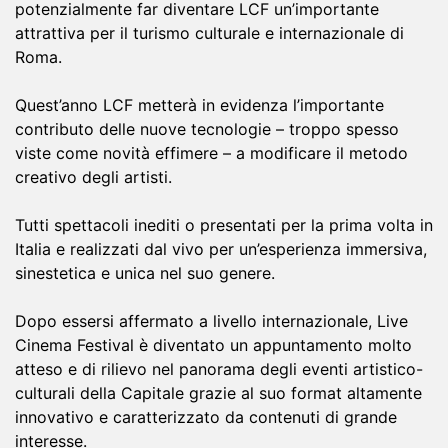
‌potenzialmente‌ ‌far‌ ‌diventare‌ ‌LCF ‌un’importante‌
‌attrattiva‌ ‌per‌ ‌il‌ ‌turismo‌ ‌culturale‌ ‌e‌ ‌internazionale‌ ‌di‌
‌Roma.‌
Quest’anno LCF metterà in evidenza l’importante
contributo delle nuove tecnologie – troppo spesso
viste come novità effimere – a modificare il metodo
creativo degli artisti.
Tutti spettacoli‌ ‌inediti‌ ‌o‌ ‌presentati‌ ‌per‌ ‌la‌ ‌prima‌ ‌volta‌ ‌in‌
‌Italia‌ ‌e‌ ‌realizzati‌ dal vivo ‌per‌ ‌un’esperienza‌ ‌immersiva,‌
‌sinestetica‌ ‌e‌ ‌unica‌ ‌nel‌ ‌suo‌ ‌genere.‌
Dopo‌ ‌essersi‌ ‌affermato‌ ‌a‌ ‌livello‌ ‌internazionale,‌ ‌‌Live‌
‌Cinema‌ ‌Festival‌ ‌è‌ ‌diventato‌ ‌un‌ ‌appuntamento‌ ‌molto‌
‌atteso‌ ‌e‌ ‌di‌ ‌rilievo‌ ‌nel‌ ‌panorama‌ ‌degli‌ ‌eventi‌ ‌artistico-
culturali‌ ‌della‌ ‌Capitale‌ ‌grazie‌ ‌al‌ ‌suo‌ format‌ ‌altamente‌
‌innovativo‌ ‌e‌ ‌caratterizzato‌ ‌da‌ ‌contenuti‌ ‌di‌ ‌grande‌
‌interesse.‌ ‌